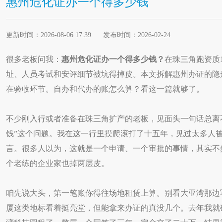
惠州危化证办一个得多少钱
更新时间：2026-08-06 17:39 发布时间：2026-02-24
很多老板问我：
惠州危化证办一个得多少钱？
在珠三角跑资质
址、人员考试和安评细节被坑得掉皮。本文拆解惠州办证的隐形
在验收环节。自办和代办的账怎么算？看这一篇就够了。
不少刚入行或者准备在珠三角扩产的老板，见面头一句话总离
钱”这个问题。我在这一行里摸爬滚打了十五年，见过太多人
言。很多人以为，这就是一个申请、一个审批的事情，其实不
个老练的企业家也掉两层皮。
咱先说大头，第一笔账你得往场地租赁上算。别看大亚湾那边
厦这类地标看着挺亮堂，但能拿来办证的真没几个。去年我就