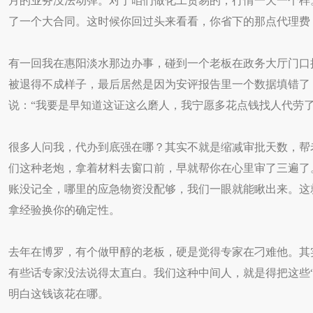
月的业务没法动弹。对于咱们做化工贸易的，行情一天一个样
了一个大合同。这时候你回过头来看看，你省下的那点代理费
有一回我在惠阳淡水那边办事，碰到一个老板在政务大厅门口
被退得不成样子，最后居然是因为安评报告里一个数据填错了
说：“我要是早知道这证这么磨人，我宁愿多花点钱找人代劳了
很多人问我，代办到底强在哪？其实不就是缩减审批天数，帮
们这种老炮，拿着材料去窗口前，早就帮你在心里审了三遍了
账没记全，哪里的应急物资没配够，我们一眼就能瞅出来。这
拿经验换你的确定性。
去年在博罗，有个做甲醇的老板，硬是觉得专家在刁难他。其
有些话专家没法说得太直白。我们这种中间人，就是得把这些“
明白这钱该花在哪。