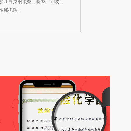
那几百页的预案，听我一句劝，
在那抓瞎。