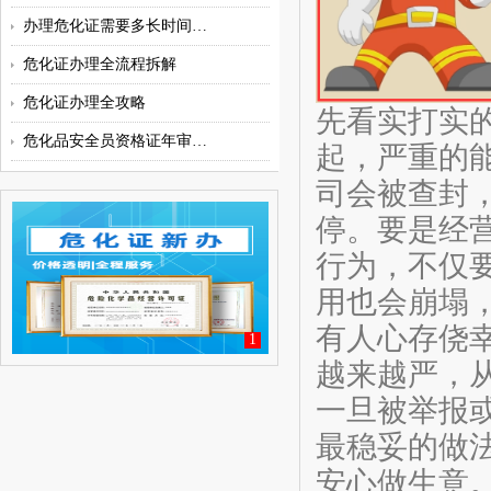
办理危化证需要多长时间？代办机
​​危化证办理全流程拆解
危化证办理全攻略
先看实打实的
危化品安全员资格证年审周一般都
起，严重的能
司会被查封
停。要是经
行为，不仅
用也会崩塌
有人心存侥
1
越来越严，
一旦被举报
最稳妥的做
安心做生意